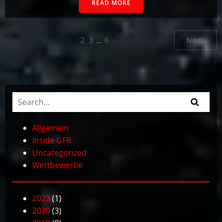
READ MORE
1
2
3
…
6
Next
Allgemein
Inside GFR
Uncategorized
Wettbewerbe
2023
(1)
2020
(3)