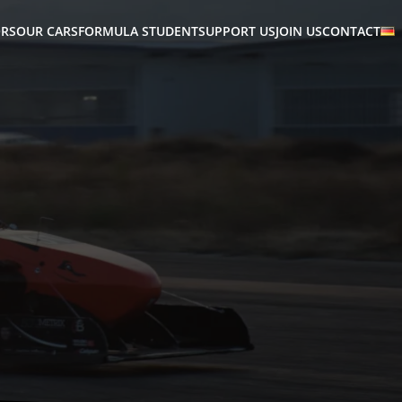
RS
OUR CARS
FORMULA STUDENT
SUPPORT US
JOIN US
CONTACT