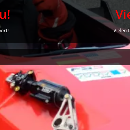
u!
Vi
ort!
Vielen 