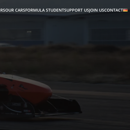
RS
OUR CARS
FORMULA STUDENT
SUPPORT US
JOIN US
CONTACT