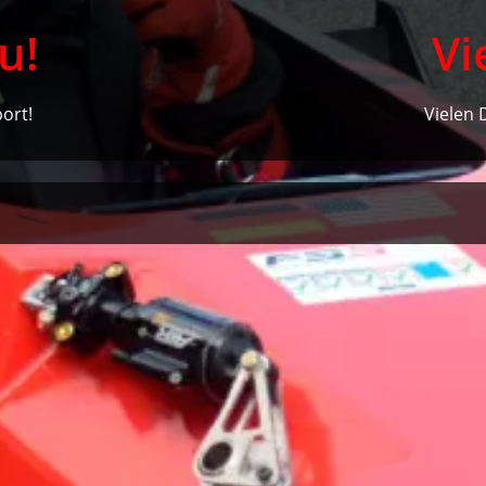
u!
Vi
ort!
Vielen 